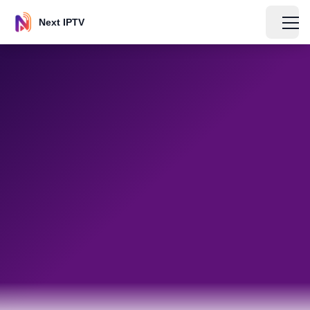
Next IPTV
IPTV-Experte
I
4. Juli 2025