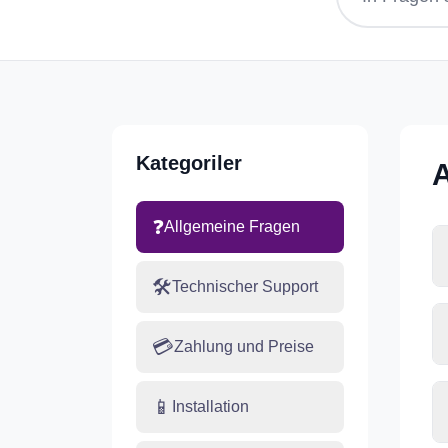
Kategoriler
A
❓
Allgemeine Fragen
🛠️
Technischer Support
💳
Zahlung und Preise
📱
Installation