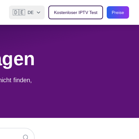
🇩🇪
DE
Kostenloser IPTV Test
Preise
agen
icht finden,